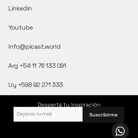
Linkedin
Youtube
info@picast.world
Arg +54 11 76 133 091
Uy +598 92 271 333
Despertá tu inspiración