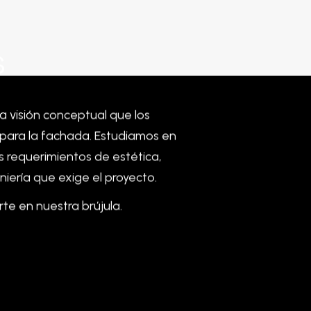
s
la
visión
conceptual
que
los
para
la
fachada.
Estudiamos
en
s
requerimientos
de
estética,
niería
que
exige
el
proyecto.
rte en nuestra brújula.