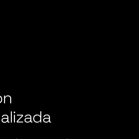
ón
alizada