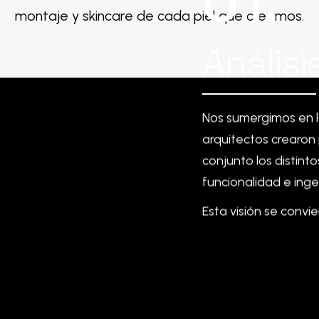
01.
montaje y skincare de cada piel que creamos.
Análisi
Nos
sumergimos
en
arquitectos
crearon
conjunto
los
distinto
funcionalidad
e
inge
Esta visión se convie