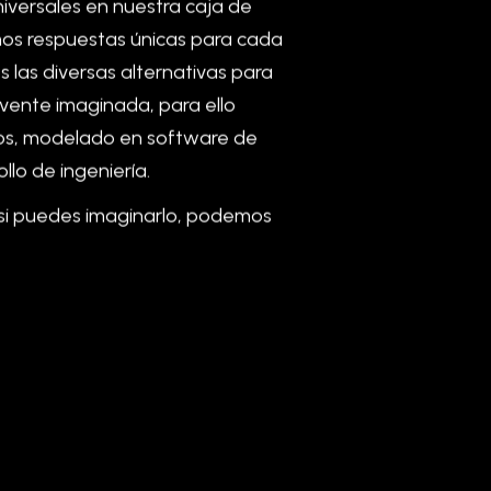
niversales
en
nuestra
caja
de
mos
respuestas
únicas
para
cada
s
las
diversas
alternativas
para
lvente
imaginada,
para
ello
os,
modelado
en
software
de
ollo
de
ingeniería.
 si puedes imaginarlo, podemos