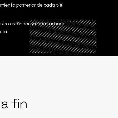
imiento
posterior
de
cada
piel
estro estándar, y cada fachada
llo.
a
fin