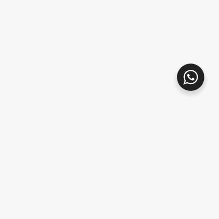
stavo
Fendi Chateau – Arquitectónica