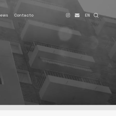
instagram
email
search
News
Contacto
EN